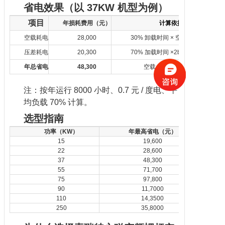
省电效果（以 37KW 机型为例）
项目
年损耗费用（元）
计算依据
空载耗电
28,000
30% 卸载时间 × 空载电流损耗
压差耗电
20,300
70% 加载时间 ×2bar 压差损耗
年总省电
48,300
空载 + 压差损耗总和
注：按年运行 8000 小时、0.7 元 / 度电、平
均负载 70% 计算。
选型指南
功率（KW）
年最高省电（元）
15
19,600
22
28,600
37
48,300
55
71,700
75
97,800
90
11,7000
110
14,3500
250
35,8000