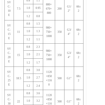
0.8
1.1
SV
880×
C-
G1/
66±
1.0
0.95
7.5
670×
200
10
2"
2
880
E
1.2
0.8
0.8
1.5
SV
980×
C
-
G3/
68±
1.0
1.3
11
750×
350
15
4"
2
1000
E
1.2
1.1
0.8
2.3
SV
980×
C
-
G3/
68±
1.0
2.1
15
750×
350
20
4"
2
1000
E
1.2
1.7
0.8
3.0
SV
1120
C
-
×850
68±
1.0
2.7
18.5
500
G1"
25
×116
2
E
0
1.2
2.4
0.8
3.6
SV
1120
C
-
×850
68±
1.0
3.2
22
500
G1"
30
×116
2