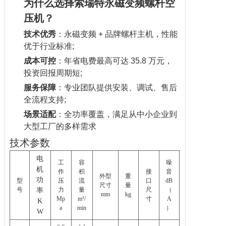
为什么选择索瑞特永磁变频螺杆空
压机？
技术优秀
：永磁变频 + 品牌螺杆主机，性能
优于行业标准;
成本可控
：年省电费最高可达 35.8 万元，
投资回报周期短
;
服务保障
：专业团队提供安装、调试、售后
全流程支持
;
场景适配
：全功率覆盖，满足从中小企业到
大型工厂的多样需求
技术参数
电
工
容
噪
机
作
积
接
音
外型
重
功
型
压
流
口
dB
尺寸
量
号
力
量
尺
（
率
mm
kg
Mp
m³/
寸
A
K
a
min
）
W