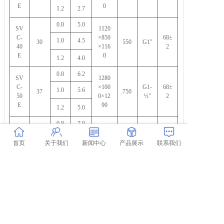
E
0
1.2
2.7
0.8
5.0
SV
1120
C
-
×850
68±
1.0
4.5
30
550
G1"
40
×116
2
E
0
1.2
4.0
0.8
6.2
SV
1280
C
-
×100
G1-
68±
1.0
5.6
37
750
50
0×12
½"
2
E
90
1.2
5.0
0.8
7.0
SV
1280
C
-
×100
G1-
72±
1.0
6.2
45
750
首页
关于我们
新闻中心
产品展示
联系我们
60
0×12
½"
2
E
90
1.2
5.6
0.8
9.6
SV
1840
C
-
×123
145
72±
1.0
8.5
55
G2"
75
0×15
0
2
E
70
1.2
7.6