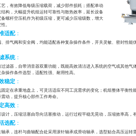
工艺，有效降低每级压缩载荷，减少部件损耗；搭配单动
缸结构，大幅提升机组运转可靠性与散热效率，延长设备
配备
螺杆空压机
作为初级压缩，更可减少压缩级数，增大
定性。
准适配
：
阀、排气阀和安全阀，均能适配各种复杂操作条件，开关灵敏、密封性能
滤系统
：
口
过滤器
，自带消音器双重功能，既能高效清洁进入系统的空气或其他气
复杂操作条件选型，适配性强、耐用性高。
效稳定
：
机固定在承重地盘上，可灵活适应不同工况需求的变化；机组整体平衡性
行震动，提升核心部件工作寿命。
定高效
：
塞设计，压缩活塞由导向活塞推动，运行过程平稳无晃动，压缩效率高，
活选配
：
柱轴承，连杆与曲轴配合处采用滚针轴承或滑动轴承，选型贴合高压运转