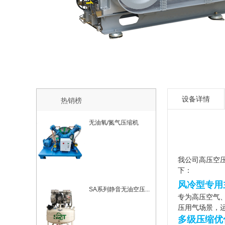
设备详情
热销榜
无油氧/氮气压缩机
我公司
高压空
下：
风冷型专用
SA系列静音无油空压...
专为高压空气
压用气场景，
多级压缩优