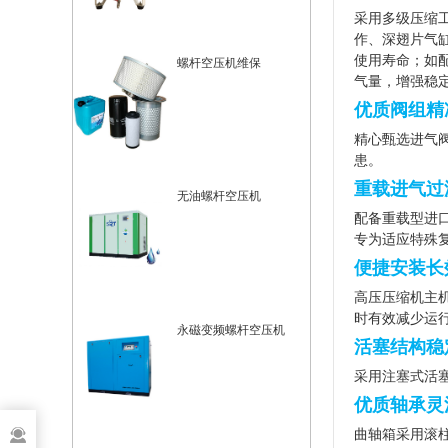
采用多级压缩
作、深翅片气
使用寿命；如
螺杆空压机维保
气量，增强稳
优质阀组精
精心甄选进气
患。
重载进气过
无油螺杆空压机
配备重载型进
专为适应特殊
便捷安装长
高压压缩机主
时有效减少运
永磁变频螺杆空压机
活塞结构稳
采用注塞式活
优质轴承灵
曲轴箱采用滚