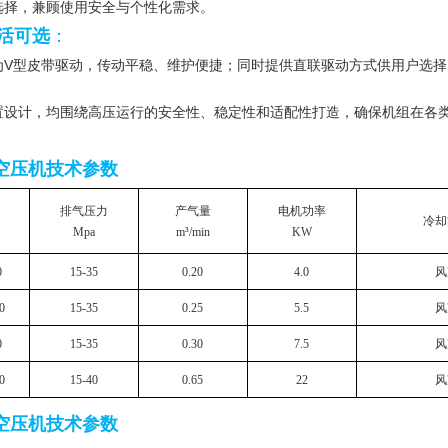
选择，兼顾使用安全与个性化需求。
活可选
：
为V型皮带驱动，传动平稳、维护便捷；同时提供直联驱动方式供用户选
置设计，均围绕高压运行的安全性、稳定性和适配性打造，确保机组在各
空压机技术参数
排气压力
产气量
电机功率
冷却
Mpa
m³/min
KW
0
15-35
0.20
4.0
风
0
15-35
0.25
5.5
风
0
15-35
0.30
7.5
风
0
15-40
0.65
22
风
空压机技术参数