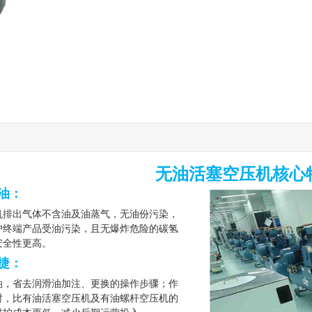
无油
活塞空压机
核心
油
：
机
排出气体不含油及油蒸气，无油份污染，
户终端产品受油污染，且无爆炸危险的碳氢
安全性更高。
捷
：
油
，省去润滑油加注、更换的操作步骤；作
时，比有油活塞空压机及有油
螺杆空压机
的