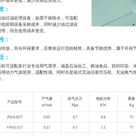
维护成本更低，减少后期运营投入。
支
：
的
油过滤处理设备
，如需干燥除水，可选配
降低前期设备采购成本，同时减少油过滤设
费用，综合使用成本更优。
性
：
与排放，符合环保要求，且整体运行流程精简，具备节能优势，属于环保
泛
：
压机
可适配多行业专业用气需求，涵盖石油化工、粮油食品、纺织印染、
通用动力气源使用，
适配性强。
同时亦是箱式无油活塞空压机、
无油氧气
分。
产气量
排气压力
电机功率
重量
产品型号
m³/min
Mpa
KW
Kg
ZW-0.05/7
0.05
0.7
0.6
73
VW-0.11/7
0.11
0.7
1.1
77