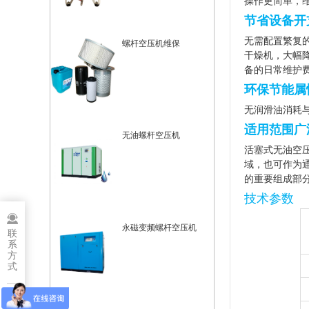
操作更简单，
节省设备开
无需配置繁复
螺杆空压机维保
干燥机
，大幅
备的日常维护
环保节能属
无润滑油消耗
适用范围广
无油螺杆空压机
活塞式
无油空
域，也可作为
的重要组成部
技术参数
永磁变频螺杆空压机
联
系
方
式