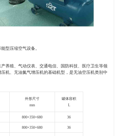
节能型压缩空气设备。
水产养殖、气动仪表、交通电信、国防科技、医疗卫生等领
增压机
、
无油氮气增压机
的基础机型，是无油空压机类别中
外形尺寸
罐体容积
mm
L
800×350×680
36
800×350×680
36