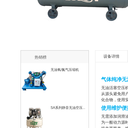
设备详情
热销榜
无油氧/氮气压缩机
气体纯净无
无油活塞空压
从源头避免用
化合物，使用
使用维护便
SA系列静音无油空压...
无需添加
润滑
为一般动力源